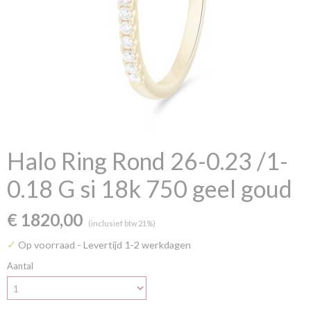
Halo Ring Rond 26-0.23 /1-
0.18 G si 18k 750 geel goud
€ 1820,00
(inclusief btw 21%)
✓
Op voorraad
- Levertijd 1-2 werkdagen
Aantal