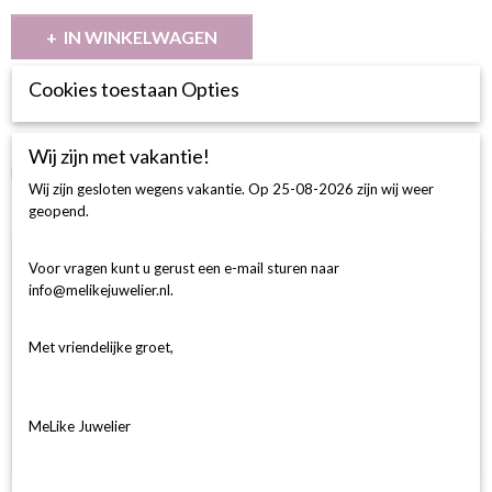
IN WINKELWAGEN
Cookies toestaan Opties
Omschrijving
BESCHRIJVING
Wij zijn met vakantie!
Halo Ring Rond 26-0.23 /1-0.18 G si 18k 750 geel goud
Wij zijn gesloten wegens vakantie. Op 25-08-2026 zijn wij weer
geopend.
Ook interessant
Voor vragen kunt u gerust een e-mail sturen naar
info@melikejuwelier.nl.
Met vriendelijke groet,
MeLike Juwelier