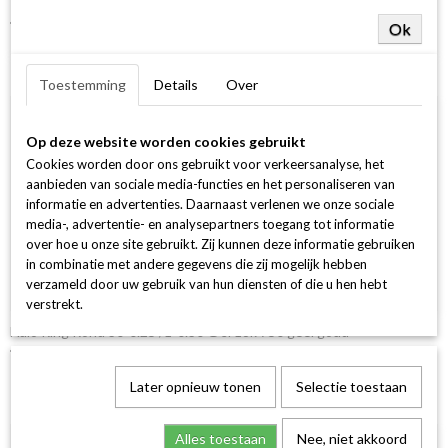
14Krt GGD Ring 1-0.20 Crt H SI Ovaal
€ 1.249,00
Ok
Toestemming
Details
Over
Op deze website worden cookies gebruikt
Cookies worden door ons gebruikt voor verkeersanalyse, het
aanbieden van sociale media-functies en het personaliseren van
informatie en advertenties. Daarnaast verlenen we onze sociale
media-, advertentie- en analysepartners toegang tot informatie
over hoe u onze site gebruikt. Zij kunnen deze informatie gebruiken
in combinatie met andere gegevens die zij mogelijk hebben
verzameld door uw gebruik van hun diensten of die u hen hebt
verstrekt.
Halo Ring Rond 30-0.25 /1-0.30 G si 18k 750 geel goud
€ 2.499,00
Later opnieuw tonen
Selectie toestaan
Alles toestaan
Nee, niet akkoord