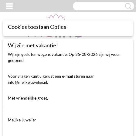
Cookies toestaan Opties
Wij zijn met vakantie!
Inloggen
Registreren
UW WINKELWAGEN
Geen producten
(0)
Wij zijn gesloten wegens vakantie. Op 25-08-2026 zijn wij weer
geopend.
Home
> Retour& herroepingsrecht
Voor vragen kunt u gerust een e-mail sturen naar
info@melikejuwelier.nl.
Herroepingsrecht
Let op!
Met vriendelijke groet,
De winkel bestellingen & de website bestellingen zijn gescheiden. Winkel
bestellingen mag je binnen 3 dagen retourneren en krijg je een
tegoedbon. Graag retour in orginele verpakking. Sieraden die op maat
MeLike Juwelier
zijn besteld of gemaakt zijn speciaal op verzoek kunnen helaas niet
geretourneerd worden. Webshop bestellingen mag je binnen 14 dagen