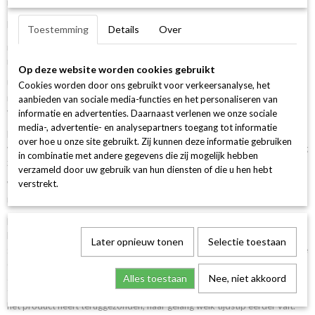
retourneren via de website.
Ok
Ruilen van sieraden is alleen mogelijk in combinatie met de zelfde gehalte
Toestemming
Details
Over
ruilen van 14 karaat goud tegen 24 karaat of 22 karaat en anders om is
niet mogelijk !
Op deze website worden cookies gebruikt
U heeft een afkoelingsperiode van 14 dagen om zonder opgaaf van
Cookies worden door ons gebruikt voor verkeersanalyse, het
redenen het product te retourneren, ingaande op de dag van ontvangst
aanbieden van sociale media-functies en het personaliseren van
van het product.
informatie en advertenties. Daarnaast verlenen we onze sociale
media-, advertentie- en analysepartners toegang tot informatie
Het product kan alleen ongebruikt en, indien mogelijk, in originele
over hoe u onze site gebruikt. Zij kunnen deze informatie gebruiken
verpakking geretourneerd worden.Voor het retourneren van de bestelling
in combinatie met andere gegevens die zij mogelijk hebben
zijn de retourkosten voor uw rekening.
verzameld door uw gebruik van hun diensten of die u hen hebt
verstrekt.
Wij zullen het bedrag binnen 14 dagen crediteren.Tevens kunt u gebruik
modelformulier
maken van het
.
MeLike vergoedt alle betalingen van de consument, inclusief eventuele
leveringskosten door MeLike in rekening gebracht voor het
Later opnieuw tonen
Selectie toestaan
geretourneerde product, onverwijld doch binnen 14 dagen volgend op de
dag waarop de consument hem de herroeping meldt. Tenzij MeLike
aanbiedt het product zelf af te halen, mag hij wachten met terugbetalen
Alles toestaan
Nee, niet akkoord
tot hij het product heeft ontvangen of tot de consument aantoont dat hij
het product heeft teruggezonden, naar gelang welk tijdstip eerder valt.