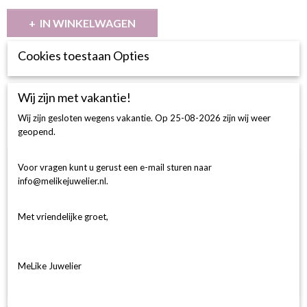
IN WINKELWAGEN
Cookies toestaan Opties
Omschrijving
BESCHRIJVING
Wij zijn met vakantie!
14Krt GGD Ring 1-0.20 Crt H SI Ovaal
Wij zijn gesloten wegens vakantie. Op 25-08-2026 zijn wij weer
geopend.
Ook interessant
Voor vragen kunt u gerust een e-mail sturen naar
info@melikejuwelier.nl.
Met vriendelijke groet,
MeLike Juwelier