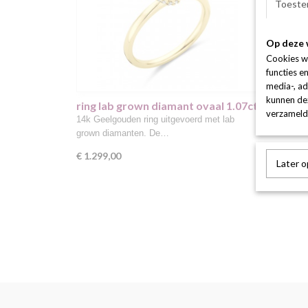
Toeste
Op deze 
Cookies w
functies e
media-, ad
kunnen dez
ring lab grown diamant ovaal 1.07ct
verzameld 
f vs
14k Geelgouden ring uitgevoerd met lab
grown diamanten. De…
€ 1.299,00
Later 