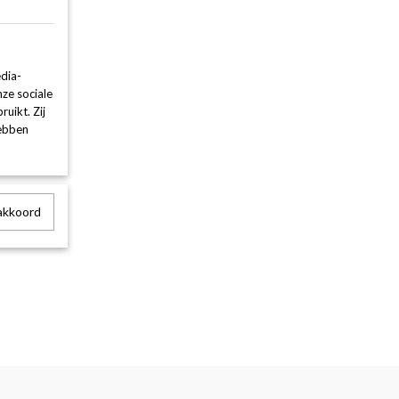
dia-
nze sociale
uikt. Zij
hebben
 akkoord