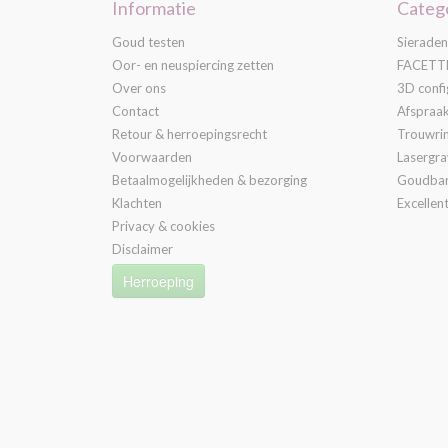
Informatie
Categ
Goud testen
Sieraden
Oor- en neuspiercing zetten
FACETTE
Over ons
3D confi
Contact
Afspraa
Retour & herroepingsrecht
Trouwri
Voorwaarden
Lasergr
Betaalmogelijkheden & bezorging
Goudba
Klachten
Excellent
Privacy & cookies
Disclaimer
Herroeping