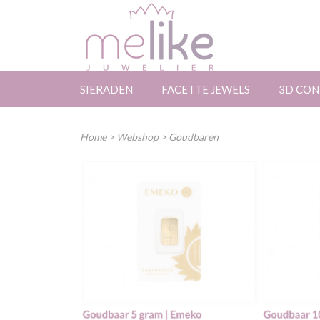
SIERADEN
FACETTE JEWELS
3D CON
Home
>
Webshop
> Goudbaren