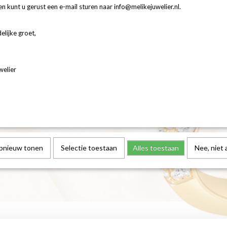
ingsringen net zo u
n kunt u gerust een e-mail sturen naar info@melikejuwelier.nl.
ction
elijke groet,
welier
opnieuw tonen
Selectie toestaan
Alles toestaan
Nee, niet