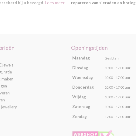
Lees meer
verzekerd bij u bezorgd
.
repareren van sieraden en horlog
orieën
Openingstijden
Maandag
Gesloten
 jewels
Dinsdag
10:00 – 17:00 uur
guratie
Woensdag
10:00 – 17:00 uur
k maken
ngen
Donderdag
10:00 – 17:00 uur
averen
Vrijdag
10:00 – 17:00 uur
ren
Zaterdag
 jewellery
10:00 – 17:00 uur
Zondag
12:00 – 17:00 uur