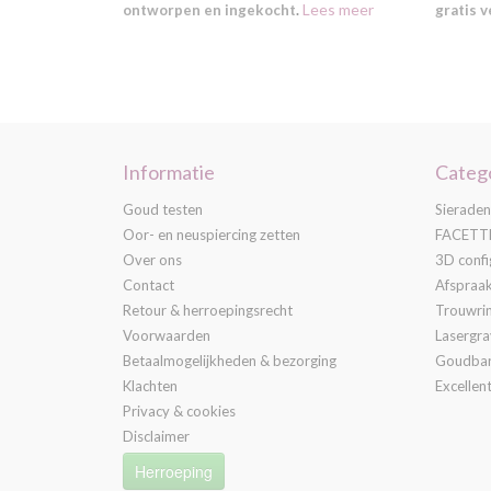
Lees meer
ontworpen en ingekocht
.
gratis 
Informatie
Categ
Goud testen
Sieraden
Oor- en neuspiercing zetten
FACETTE
Over ons
3D confi
Contact
Afspraa
Retour & herroepingsrecht
Trouwri
Voorwaarden
Lasergr
Betaalmogelijkheden & bezorging
Goudba
Klachten
Excellent
Privacy & cookies
Disclaimer
Herroeping