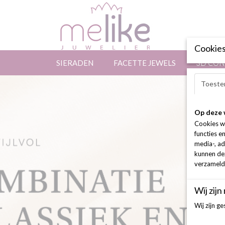
Cookies
SIERADEN
FACETTE JEWELS
3D CON
Toeste
Op deze 
Cookies w
functies e
media-, ad
kunnen dez
verzameld 
Wij zijn
Wij zijn g