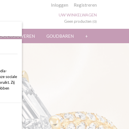
Inloggen
Registreren
UW WINKELWAGEN
Geen producten
(0)
LASERGRAVEREN
GOUDBAREN
+
dia-
nze sociale
uikt. Zij
hebben