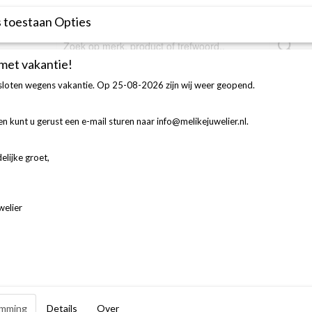
Over ons
Contact
Voorwaarden
 toestaan Opties
 met vakantie!
esloten wegens vakantie. Op 25-08-2026 zijn wij weer geopend.
FIGURATIE
AFSPRAAK MAKEN
TROUWRINGEN
n kunt u gerust een e-mail sturen naar info@melikejuwelier.nl.
elijke groet,
ing
welier
transacties die worden verricht bij MeLike zijn beveiligd door het betaalsyst
-protocol. Deze gegevens kunnen niet worden opgespoord, onderschept of geb
line betaalmethode u wenst af te rekenen: iDEAL, bankoverschrijving, onder
af binnen uw vertrouwde internet betaalomgeving. Dit is vertrouwd, veilig en
mming
Details
Over