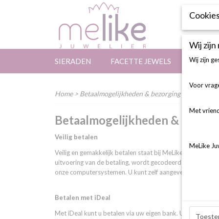
Cookies
Wij zijn
Wij zijn g
SIERADEN
FACETTE JEWELS
3D CON
Voor vrage
Home
> Betaalmogelijkheden & bezorging
Met vriend
Betaalmogelijkheden & bezorg
Veilig betalen
MeLike Ju
Veilig en gemakkelijk betalen staat bij MeLike voorop. De 
uitvoering van de betaling, wordt gecodeerd via het SSL
onze computersystemen. U kunt zelf aangeven met welke on
Betalen met iDeal
Met iDeal kunt u betalen via uw eigen bank. U rekent dan 
Toeste