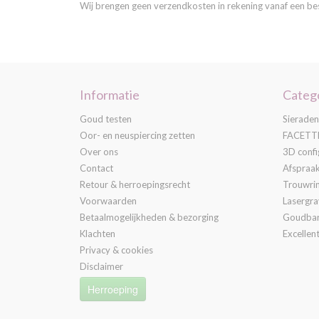
Wij brengen geen verzendkosten in rekening vanaf een beste
Informatie
Categ
Goud testen
Sieraden
Oor- en neuspiercing zetten
FACETTE
Over ons
3D confi
Contact
Afspraa
Retour & herroepingsrecht
Trouwri
Voorwaarden
Lasergr
Betaalmogelijkheden & bezorging
Goudba
Klachten
Excellent
Privacy & cookies
Disclaimer
Herroeping