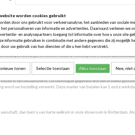
uikt gewoon de randomreader die u ook gebruikt voor internetbankieren. Om 
 via iDeal en klik op het logo van uw bank. U wordt doorverbonden naar de o
website worden cookies gebruikt
ag wordt van uw bankrekening afgeschreven. MeLike ontvangt direct een beves
orden door ons gebruikt voor verkeersanalyse, het aanbieden van sociale me
n het personaliseren van informatie en advertenties. Daarnaast verlenen we o
vertentie- en analysepartners toegang tot informatie over hoe u onze site gebr
e informatie gebruiken in combinatie met andere gegevens die zij mogelijk 
door uw gebruik van hun diensten of die u hen hebt verstrekt.
ren wij de bestelling direct naar het door u opgegeven adres. De postbode za
 bestelling in ontvangst te nemen. Houdt u rekening met € 20,00 administra
opnieuw tonen
Selectie toestaan
Alles toestaan
Nee, niet
tie kiezen in het betaalscherm. De benodigde gegevens worden in beeld getoon
ng word uw bestelling verwerkt. Deze manier van betalen kan 1 extra werkda
t aanschaft, dan bent u van harte welkom in onze showroom in Rotterdam. Als 