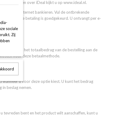
meer te weten over iDeal kijkt u op www.ideal.nl.
mgeving van internet bankieren. Vul de ontbrekende
tiging als de betaling is goedgekeurd. U ontvangt per e-
dia-
nze sociale
uikt. Zij
hebben
l u vragen om het totaalbedrag van de bestelling aan de
tiekosten voor deze betaalmethode.
 akkoord
d wanneer u voor deze optie kiest. U kunt het bedrag
g in beslag nemen.
u tevreden bent en het product wilt aanschaffen, kunt u