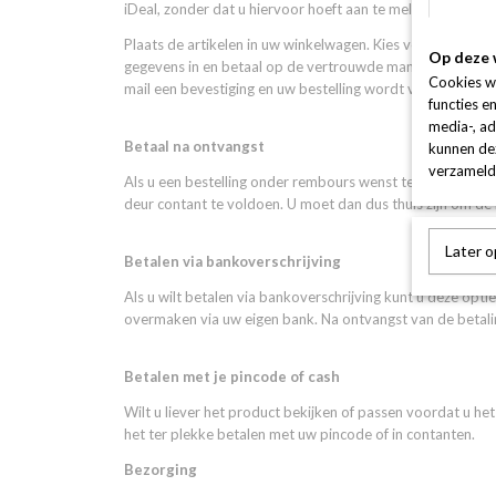
iDeal, zonder dat u hiervoor hoeft aan te melden. U gebr
Plaats de artikelen in uw winkelwagen. Kies voor betalen
Op deze 
gegevens in en betaal op de vertrouwde manier. Het bedr
Cookies w
mail een bevestiging en uw bestelling wordt verwerkt.
functies e
media-, ad
Betaal na ontvangst
kunnen dez
verzameld 
Als u een bestelling onder rembours wenst te betalen, stu
deur contant te voldoen. U moet dan dus thuis zijn om de
Later 
Betalen via bankoverschrijving
Als u wilt betalen via bankoverschrijving kunt u deze op
overmaken via uw eigen bank. Na ontvangst van de betali
Betalen met je pincode of cash
Wilt u liever het product bekijken of passen voordat u he
het ter plekke betalen met uw pincode of in contanten.
Bezorging