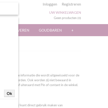
Inloggen
Registreren
UW WINKELWAGEN
Geen producten
(0)
LASERGRAVEREN
GOUDBAREN
+
eem Mollie. Alle informatie die wordt uitgewisseld voor de
ruikt door derden. Ook worden zij niet bewaard in
 rembours of uiteraard met Pin of contant in de winkel.
Ok
 gemakkelijk. U kunt direct gebruik maken van