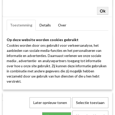
Ok
14Krt GGD Ring 1-0.20 Crt H SI Ovaal
€ 1.249,00
Toestemming
Details
Over
Op deze website worden cookies gebruikt
Cookies worden door ons gebruikt voor verkeersanalyse, het
aanbieden van sociale media-functies en het personaliseren van
informatie en advertenties. Daarnaast verlenen we onze sociale
media-, advertentie- en analysepartners toegang tot informatie
over hoe u onze site gebruikt. Zij kunnen deze informatie gebruiken
in combinatie met andere gegevens die zij mogelijk hebben
verzameld door uw gebruik van hun diensten of die u hen hebt
verstrekt.
Halo Ring Rond 30-0.25 /1-0.30 G si 18k 750 geel goud
€ 2.499,00
Later opnieuw tonen
Selectie toestaan