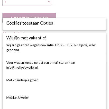
IN WINKELWAGEN
Cookies toestaan Opties
Omschrijving
Wij zijn met vakantie!
BESCHRIJVING
Wij zijn gesloten wegens vakantie. Op 25-08-2026 zijn wij weer
Halo Ring Rond 30-0.31 /1-0.33 D si 18k 750 geel goud Gia
geopend.
Ook interessant
Voor vragen kunt u gerust een e-mail sturen naar
info@melikejuwelier.nl.
Met vriendelijke groet,
MeLike Juwelier