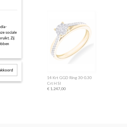
dia-
nze sociale
uikt. Zij
hebben
 akkoord
14 Krt GGD Ring 30-0.30
Crt H SI
€ 1.247,00