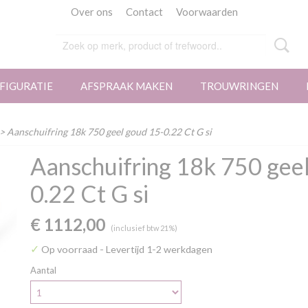
Over ons
Contact
Voorwaarden
FIGURATIE
AFSPRAAK MAKEN
TROUWRINGEN
> Aanschuifring 18k 750 geel goud 15-0.22 Ct G si
Aanschuifring 18k 750 gee
0.22 Ct G si
€ 1112,00
(inclusief btw 21%)
✓
Op voorraad
- Levertijd 1-2 werkdagen
Aantal