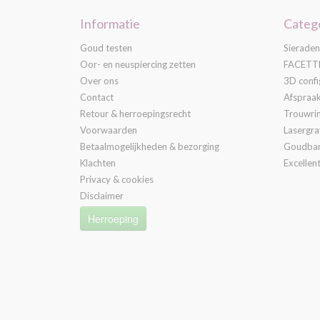
Informatie
Categ
Goud testen
Sieraden
Oor- en neuspiercing zetten
FACETTE
Over ons
3D confi
Contact
Afspraa
Retour & herroepingsrecht
Trouwri
Voorwaarden
Lasergr
Betaalmogelijkheden & bezorging
Goudba
Klachten
Excellent
Privacy & cookies
Disclaimer
Herroeping