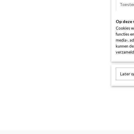
Toeste
Op deze 
Cookies w
functies e
media-, ad
kunnen dez
verzameld 
Later 