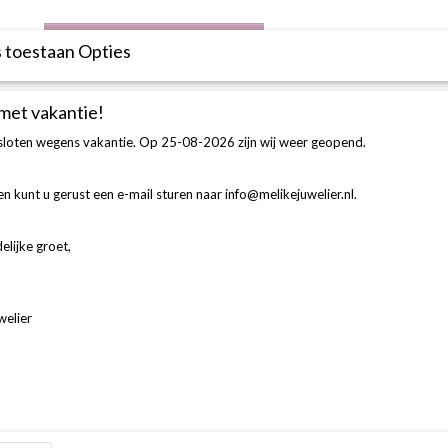
IN WINKELWAGEN
 toestaan Opties
Omschrijving
 met vakantie!
esloten wegens vakantie. Op 25-08-2026 zijn wij weer geopend.
BESCHRIJVING
Aanschuifring 18k 750 geel goud 15-0.22 Ct G si
n kunt u gerust een e-mail sturen naar info@melikejuwelier.nl.
elijke groet,
welier