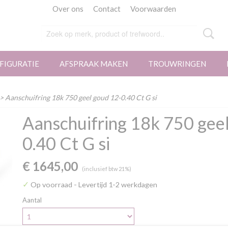
Over ons
Contact
Voorwaarden
FIGURATIE
AFSPRAAK MAKEN
TROUWRINGEN
> Aanschuifring 18k 750 geel goud 12-0.40 Ct G si
Aanschuifring 18k 750 gee
0.40 Ct G si
€ 1645,00
(inclusief btw 21%)
✓
Op voorraad
- Levertijd 1-2 werkdagen
Aantal