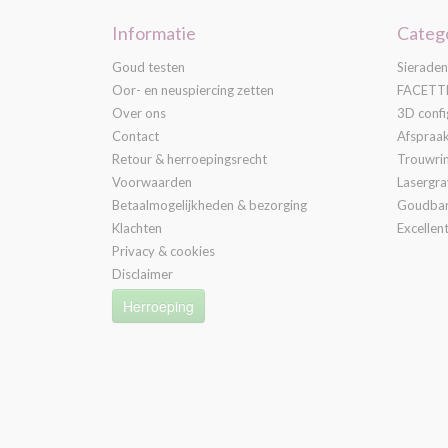
Informatie
Categ
Goud testen
Sieraden
Oor- en neuspiercing zetten
FACETTE
Over ons
3D confi
Contact
Afspraa
Retour & herroepingsrecht
Trouwri
Voorwaarden
Lasergr
Betaalmogelijkheden & bezorging
Goudba
Klachten
Excellent
Privacy & cookies
Disclaimer
Herroeping