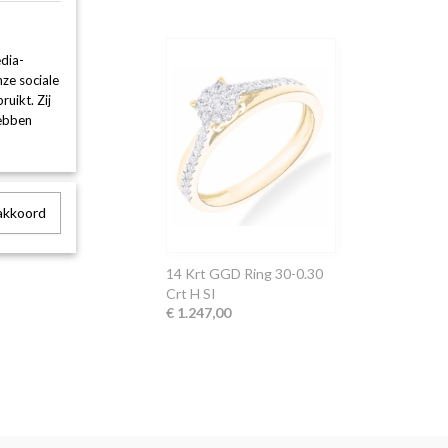
dia-
nze sociale
uikt. Zij
hebben
 akkoord
14 Krt GGD Ring 30-0.30
Crt H SI
€ 1.247,00