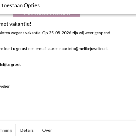
 toestaan Opties
IN WINKELWAGEN
 met vakantie!
Omschrijving
esloten wegens vakantie. Op 25-08-2026 zijn wij weer geopend.
BESCHRIJVING
n kunt u gerust een e-mail sturen naar info@melikejuwelier.nl.
Aanschuifring 18k 750 geel goud 12-0.40 Ct G si
elijke groet,
welier
mming
Details
Over