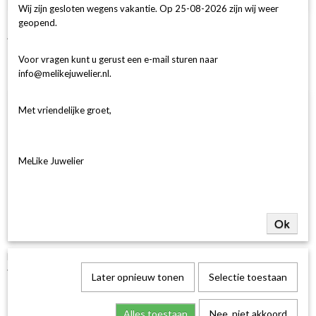
Wij zijn gesloten wegens vakantie. Op 25-08-2026 zijn wij weer
geopend.
14Krt GGD Ring 1-0.20 Crt H SI Ovaal
€ 1.249,00
Voor vragen kunt u gerust een e-mail sturen naar
info@melikejuwelier.nl.
Met vriendelijke groet,
MeLike Juwelier
Ok
Halo Ring Rond 30-0.25 /1-0.30 G si 18k 750 geel goud
€ 2.499,00
Later opnieuw tonen
Selectie toestaan
Alles toestaan
Nee, niet akkoord