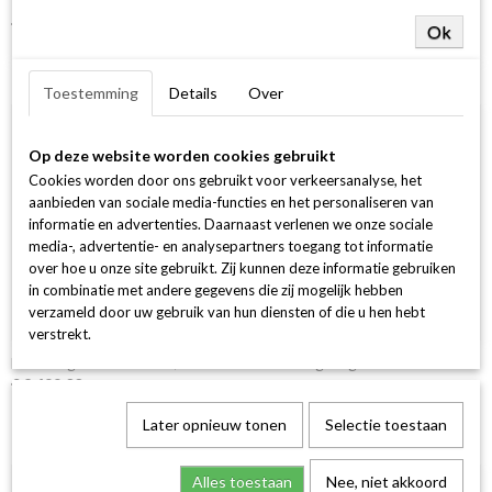
14Krt GGD Ring 1-0.20 Crt H SI Ovaal
€ 1.249,00
Ok
Toestemming
Details
Over
Op deze website worden cookies gebruikt
Cookies worden door ons gebruikt voor verkeersanalyse, het
aanbieden van sociale media-functies en het personaliseren van
informatie en advertenties. Daarnaast verlenen we onze sociale
media-, advertentie- en analysepartners toegang tot informatie
over hoe u onze site gebruikt. Zij kunnen deze informatie gebruiken
in combinatie met andere gegevens die zij mogelijk hebben
verzameld door uw gebruik van hun diensten of die u hen hebt
verstrekt.
Halo Ring Rond 30-0.25 /1-0.30 G si 18k 750 geel goud
€ 2.499,00
Later opnieuw tonen
Selectie toestaan
Alles toestaan
Nee, niet akkoord