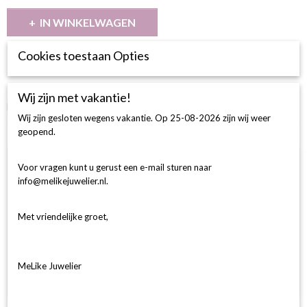
IN WINKELWAGEN
Cookies toestaan Opties
Omschrijving
BESCHRIJVING
Wij zijn met vakantie!
E08-15 Diamenten Ring 0.15 Ct Tw Si
Wij zijn gesloten wegens vakantie. Op 25-08-2026 zijn wij weer
geopend.
Ook interessant
Voor vragen kunt u gerust een e-mail sturen naar
info@melikejuwelier.nl.
Met vriendelijke groet,
MeLike Juwelier