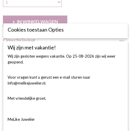
IN WINKELWAGEN
Cookies toestaan Opties
Omschrijving
Wij zijn met vakantie!
BESCHRIJVING
Wij zijn gesloten wegens vakantie. Op 25-08-2026 zijn wij weer
Princess Solitairring met Halo 1-0.08 Princ/16-0.06 Crt G SI, 14 Krt
geopend.
Witgoud.
Ook interessant
Voor vragen kunt u gerust een e-mail sturen naar
info@melikejuwelier.nl.
Met vriendelijke groet,
MeLike Juwelier