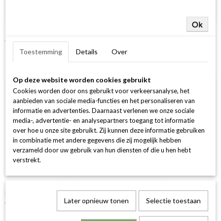
Ok
14Krt GGD Ring 1-0.20 Crt H SI Ovaal
€ 1.249,00
Toestemming
Details
Over
Op deze website worden cookies gebruikt
Cookies worden door ons gebruikt voor verkeersanalyse, het
aanbieden van sociale media-functies en het personaliseren van
informatie en advertenties. Daarnaast verlenen we onze sociale
media-, advertentie- en analysepartners toegang tot informatie
over hoe u onze site gebruikt. Zij kunnen deze informatie gebruiken
in combinatie met andere gegevens die zij mogelijk hebben
verzameld door uw gebruik van hun diensten of die u hen hebt
verstrekt.
Halo Ring Rond 30-0.25 /1-0.30 G si 18k 750 geel goud
Later opnieuw tonen
Selectie toestaan
€ 2.499,00