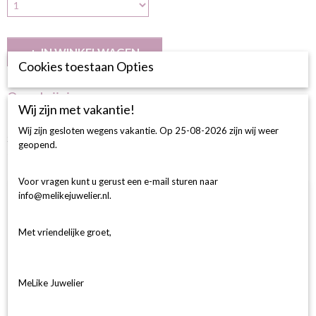
IN WINKELWAGEN
Cookies toestaan Opties
Omschrijving
Wij zijn met vakantie!
BESCHRIJVING
Wij zijn gesloten wegens vakantie. Op 25-08-2026 zijn wij weer
Solitairring met Zijstenen 1-0.26 G SI/14-0.13 HSI, 14 Krt Witgoud.
geopend.
Ook interessant
Voor vragen kunt u gerust een e-mail sturen naar
info@melikejuwelier.nl.
Met vriendelijke groet,
MeLike Juwelier