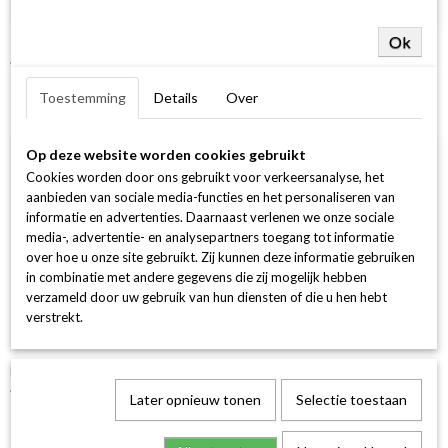
Ok
14Krt GGD Ring 1-0.20 Crt H SI Ovaal
€ 1.249,00
Toestemming
Details
Over
Op deze website worden cookies gebruikt
Cookies worden door ons gebruikt voor verkeersanalyse, het
aanbieden van sociale media-functies en het personaliseren van
informatie en advertenties. Daarnaast verlenen we onze sociale
media-, advertentie- en analysepartners toegang tot informatie
over hoe u onze site gebruikt. Zij kunnen deze informatie gebruiken
in combinatie met andere gegevens die zij mogelijk hebben
verzameld door uw gebruik van hun diensten of die u hen hebt
verstrekt.
Halo Ring Rond 30-0.25 /1-0.30 G si 18k 750 geel goud
€ 2.499,00
Later opnieuw tonen
Selectie toestaan