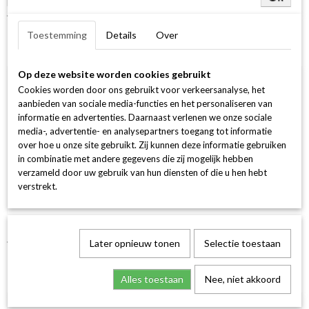
Halo Ring Rond 30-0.25 /1-0.30 G si 18k 750 geel goud
€ 2.499,00
Toestemming
Details
Over
Op deze website worden cookies gebruikt
Cookies worden door ons gebruikt voor verkeersanalyse, het
aanbieden van sociale media-functies en het personaliseren van
informatie en advertenties. Daarnaast verlenen we onze sociale
media-, advertentie- en analysepartners toegang tot informatie
over hoe u onze site gebruikt. Zij kunnen deze informatie gebruiken
in combinatie met andere gegevens die zij mogelijk hebben
verzameld door uw gebruik van hun diensten of die u hen hebt
verstrekt.
14Krt GGD Ring 1-0.20 Crt H SI Ovaal
€ 1.249,00
Later opnieuw tonen
Selectie toestaan
Alles toestaan
Nee, niet akkoord