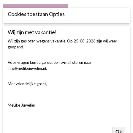
IN WINKELWAGEN
Cookies toestaan Opties
Omschrijving
Wij zijn met vakantie!
BESCHRIJVING
Wij zijn gesloten wegens vakantie. Op 25-08-2026 zijn wij weer
14 Krt GGD Ring 23-0.18 Crt H SI
geopend.
Ook interessant
Voor vragen kunt u gerust een e-mail sturen naar
info@melikejuwelier.nl.
Met vriendelijke groet,
MeLike Juwelier
Ok