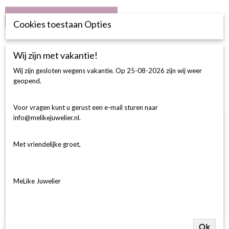
IN WINKELWAGEN
Cookies toestaan Opties
Omschrijving
Wij zijn met vakantie!
BESCHRIJVING
Wij zijn gesloten wegens vakantie. Op 25-08-2026 zijn wij weer
Crossover Ring 37-0.16 Crt, 14 Krt Bicolor.
geopend.
Ook interessant
Voor vragen kunt u gerust een e-mail sturen naar
info@melikejuwelier.nl.
Met vriendelijke groet,
MeLike Juwelier
Ok