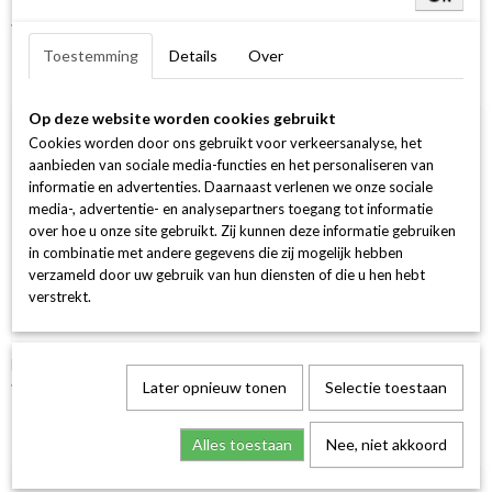
14Krt GGD Ring 1-0.20 Crt H SI Ovaal
€ 1.249,00
Toestemming
Details
Over
Op deze website worden cookies gebruikt
Cookies worden door ons gebruikt voor verkeersanalyse, het
aanbieden van sociale media-functies en het personaliseren van
informatie en advertenties. Daarnaast verlenen we onze sociale
media-, advertentie- en analysepartners toegang tot informatie
over hoe u onze site gebruikt. Zij kunnen deze informatie gebruiken
in combinatie met andere gegevens die zij mogelijk hebben
verzameld door uw gebruik van hun diensten of die u hen hebt
verstrekt.
Halo Ring Rond 30-0.25 /1-0.30 G si 18k 750 geel goud
€ 2.499,00
Later opnieuw tonen
Selectie toestaan
Alles toestaan
Nee, niet akkoord