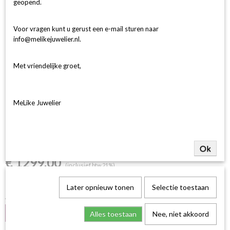
geopend.
Voor vragen kunt u gerust een e-mail sturen naar
info@melikejuwelier.nl.
Met vriendelijke groet,
MeLike Juwelier
ring lab grown diamant ovaal
1.07ct f vs
Ok
€ 1299,00
(inclusief btw 21%)
✓
Op voorraad
- Levertijd 1-2 werkdagen
Later opnieuw tonen
Selectie toestaan
Aantal
Alles toestaan
Nee, niet akkoord