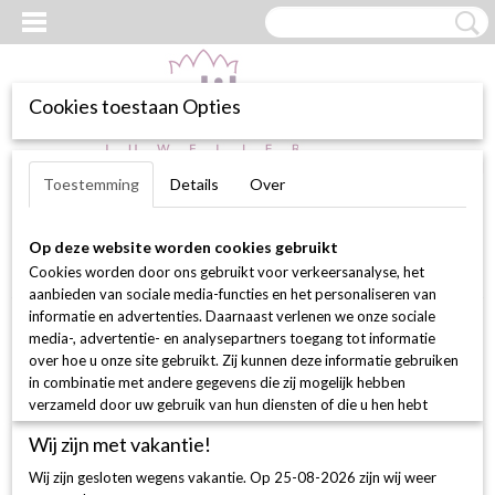
Cookies toestaan Opties
Inloggen
Registreren
UW WINKELWAGEN
Toestemming
Details
Over
Geen producten
(0)
Op deze website worden cookies gebruikt
Home
>
Webshop
>
Goudbaren
> ring lab grown diamant ovaal
Cookies worden door ons gebruikt voor verkeersanalyse, het
1.07ct f vs
aanbieden van sociale media-functies en het personaliseren van
informatie en advertenties. Daarnaast verlenen we onze sociale
media-, advertentie- en analysepartners toegang tot informatie
over hoe u onze site gebruikt. Zij kunnen deze informatie gebruiken
in combinatie met andere gegevens die zij mogelijk hebben
verzameld door uw gebruik van hun diensten of die u hen hebt
verstrekt.
Wij zijn met vakantie!
Wij zijn gesloten wegens vakantie. Op 25-08-2026 zijn wij weer