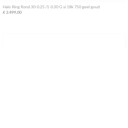
Halo Ring Rond 30-0.25 /1-0.30 G si 18k 750 geel goud
€ 2.499,00
ring lab grown diamant ovaal 1.07ct f vs
€ 1.299,00