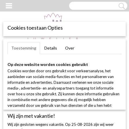
Cookies toestaan Opties
Inloggen
Registreren
UW WINKELWAGEN
Toestemming
Details
Over
Geen producten
(0)
Op deze website worden cookies gebruikt
Home
>
Webshop
>
Trouwringen
>
Simon & Söhne
> Fantasy 4
Cookies worden door ons gebruikt voor verkeersanalyse, het
collection
aanbieden van sociale media-functies en het personaliseren van
informatie en advertenties. Daarnaast verlenen we onze sociale
media-, advertentie- en analysepartners toegang tot informatie
over hoe u onze site gebruikt. Zij kunnen deze informatie gebruiken
in combinatie met andere gegevens die zij mogelijk hebben
verzameld door uw gebruik van hun diensten of die u hen hebt
verstrekt.
Wij zijn met vakantie!
Wij zijn gesloten wegens vakantie. Op 25-08-2026 zijn wij weer