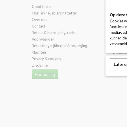
Goud testen
Sieraden
Oor- en neuspiercing zetten
FACETTE
Op deze 
Over ons
3D confi
Cookies w
Contact
Afspraa
functies e
media-, ad
Retour & herroepingsrecht
Trouwri
kunnen dez
Voorwaarden
Lasergr
verzameld 
Betaalmogelijkheden & bezorging
Goudba
Klachten
Excellent
Privacy & cookies
Later 
Disclaimer
Herroeping