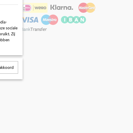
dia-
nze sociale
uikt. Zij
hebben
 akkoord