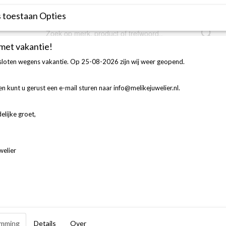
Over ons
Contact
Voorwaarden
 toestaan Opties
 met vakantie!
esloten wegens vakantie. Op 25-08-2026 zijn wij weer geopend.
FIGURATIE
AFSPRAAK MAKEN
TROUWRINGEN
n kunt u gerust een e-mail sturen naar info@melikejuwelier.nl.
en
elijke groet,
cten.
welier
orieën
Openingstijden
mming
Details
Over