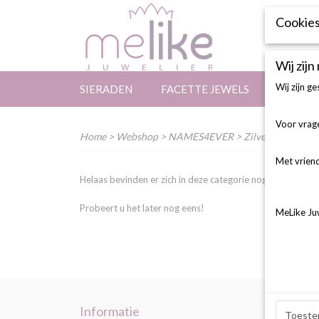
Cookies
Wij zijn
Wij zijn g
SIERADEN
FACETTE JEWELS
3D CON
Voor vrage
Home
>
Webshop
>
NAMES4EVER
> Zilveren Oorbell
Met vriend
Helaas bevinden er zich in deze categorie nog geen produ
Probeert u het later nog eens!
MeLike Ju
Informatie
Categ
Toeste