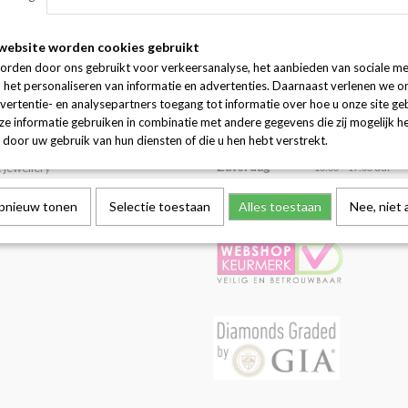
Maandag
Gesloten
 jewels
website worden cookies gebruikt
Dinsdag
10:00 – 17:00 uur
guratie
orden door ons gebruikt voor verkeersanalyse, het aanbieden van sociale me
Woensdag
10:00 – 17:00 uur
k maken
n het personaliseren van informatie en advertenties. Daarnaast verlenen we o
vertentie- en analysepartners toegang tot informatie over hoe u onze site gebr
ngen
Donderdag
10:00 – 17:00 uur
e informatie gebruiken in combinatie met andere gegevens die zij mogelijk 
averen
Vrijdag
10:00 – 17:00 uur
door uw gebruik van hun diensten of die u hen hebt verstrekt.
ren
Zaterdag
 jewellery
10:00 – 17:00 uur
Zondag
12:00 – 17:00 uur
opnieuw tonen
Selectie toestaan
Alles toestaan
Nee, niet