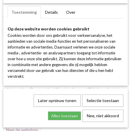
zonder zorgen bij ons terecht voor hangers, colliers, kettingen,
sieraden
armbanden, creolen en nog veel meer. Wat u ook zoekt voor
of
Ok
Toestemming
Details
Over
juwelen, bij dé juwelier van Rotterdam-Noord bent u gegarandeerd aan
het juiste adres.
Op deze website worden cookies gebruikt
Bekijk producten
Cookies worden door ons gebruikt voor verkeersanalyse, het
aanbieden van sociale media-functies en het personaliseren van
Reparatie en ontwerp bij de juwelier in
informatie en advertenties. Daarnaast verlenen we onze sociale
media-, advertentie- en analysepartners toegang tot informatie
over hoe u onze site gebruikt. Zij kunnen deze informatie gebruiken
Rotterdam-Noord
in combinatie met andere gegevens die zij mogelijk hebben
verzameld door uw gebruik van hun diensten of die u hen hebt
Uiteraard hebben wij vele prachtige juwelen voor u klaar liggen, maar het
verstrekt.
kan zijn dat het perfecte sieraad er voor u toch nog niet tussen zit.
Daarom kunt u ook bij ons komen om onze goudsmid een juweel voor u
te laten maken. Onze goudsmid kan juwelen namelijk helemaal precies
naar uw smaak ontwerpen en deze vervolgens maken. Zo heeft u
Later opnieuw tonen
Selectie toestaan
uiteindelijk niet alleen een juweel dat perfect bij u past, maar is het ook
nog eens een uniek sieraad. Voor reparaties van uw sieraden kunt u ook
altijd bij ons komen. We zullen uw sieraden dan gemakkelijk en snel
Alles toestaan
Nee, niet akkoord
repareren. Dan kunt u er zo snel mogelijk weer van genieten.
Naar de webshop