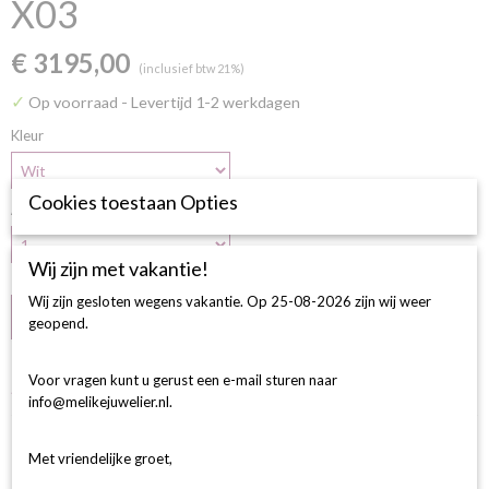
X03
€ 3195,00
(inclusief btw 21%)
✓
Op voorraad
- Levertijd 1-2 werkdagen
Kleur
Cookies toestaan Opties
Aantal
Wij zijn met vakantie!
Wij zijn gesloten wegens vakantie. Op 25-08-2026 zijn wij weer
IN WINKELWAGEN
geopend.
Voor vragen kunt u gerust een e-mail sturen naar
Specificaties
info@melikejuwelier.nl.
Productcode
Omschrijving
231036-72372
Met vriendelijke groet,
Size & Setting