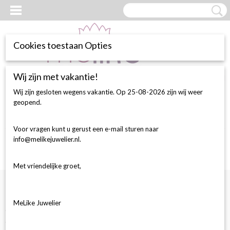
Cookies toestaan Opties
Wij zijn met vakantie!
Inloggen
Registreren
UW WINKELWAGEN
Geen producten
(0)
Wij zijn gesloten wegens vakantie. Op 25-08-2026 zijn wij weer
geopend.
Home
> collier collectie
Voor vragen kunt u gerust een e-mail sturen naar
info@melikejuwelier.nl.
Met vriendelijke groet,
Informatie
MeLike Juwelier
Goud testen
Oor- en neuspiercing zetten