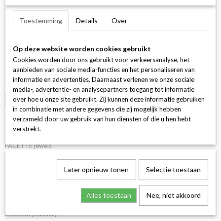
Over ons
Contact
Ok
Toestemming
Details
Over
Retour & herroepingsrecht
Voorwaarden
Op deze website worden cookies gebruikt
Betaalmogelijkheden & bezorging
Cookies worden door ons gebruikt voor verkeersanalyse, het
Klachten
aanbieden van sociale media-functies en het personaliseren van
Privacy & cookies
informatie en advertenties. Daarnaast verlenen we onze sociale
Disclaimer
media-, advertentie- en analysepartners toegang tot informatie
Herroeping
over hoe u onze site gebruikt. Zij kunnen deze informatie gebruiken
in combinatie met andere gegevens die zij mogelijk hebben
Categorieën
verzameld door uw gebruik van hun diensten of die u hen hebt
verstrekt.
Sieraden
FACETTE jewels
3D configuratie
Afspraak maken
Later opnieuw tonen
Selectie toestaan
Trouwringen
Lasergraveren
Alles toestaan
Nee, niet akkoord
Goudbaren
Excellent jewellery