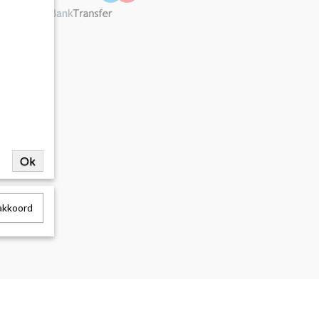
Ok
 akkoord