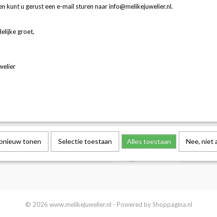
Woensdag
10:00 – 17:00 uur
k maken
n kunt u gerust een e-mail sturen naar info@melikejuwelier.nl.
ngen
Donderdag
10:00 – 17:00 uur
averen
elijke groet,
Vrijdag
10:00 – 17:00 uur
ren
Zaterdag
 jewellery
10:00 – 17:00 uur
Zondag
welier
12:00 – 17:00 uur
opnieuw tonen
Selectie toestaan
Alles toestaan
Nee, niet
© 2026 www.melikejuwelier.nl - Powered by Shoppagina.nl