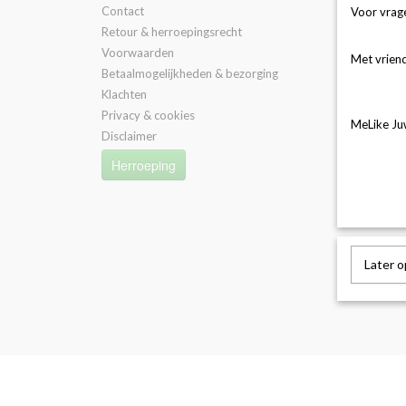
Contact
Afspraa
Voor vrage
Retour & herroepingsrecht
Trouwri
Voorwaarden
Lasergr
Met vriend
Betaalmogelijkheden & bezorging
Goudba
Klachten
Excellent
Privacy & cookies
MeLike Ju
Disclaimer
Herroeping
Later 