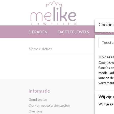
Cookies
SIERADEN
FACETTE JEWELS
3D CON
Toeste
Home
> Acties
Op deze 
Cookies w
functies e
media-, ad
kunnen dez
verzameld 
Informatie
Categ
Wij zijn
Goud testen
Sieraden
Wij zijn g
Oor- en neuspiercing zetten
FACETTE
Over ons
3D confi