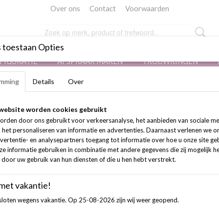
Over ons
Contact
Voorwaarden
 toestaan Opties
FIGURATIE
AFSPRAAK MAKEN
TROUWRINGEN
mming
Details
Over
website worden cookies gebruikt
orden door ons gebruikt voor verkeersanalyse, het aanbieden van sociale me
n het personaliseren van informatie en advertenties. Daarnaast verlenen we o
vertentie- en analysepartners toegang tot informatie over hoe u onze site gebr
e informatie gebruiken in combinatie met andere gegevens die zij mogelijk 
door uw gebruik van hun diensten of die u hen hebt verstrekt.
orieën
Openingstijden
 met vakantie!
Maandag
Gesloten
esloten wegens vakantie. Op 25-08-2026 zijn wij weer geopend.
 jewels
Dinsdag
10:00 – 17:00 uur
guratie